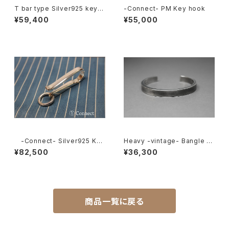
T bar type Silver925 key h
-Connect- PM Key hook
ook mini ②
¥59,400
¥55,000
-Connect- Silver925 Key
Heavy -vintage- Bangle [8
Hook ①
mm]
¥82,500
¥36,300
商品一覧に戻る